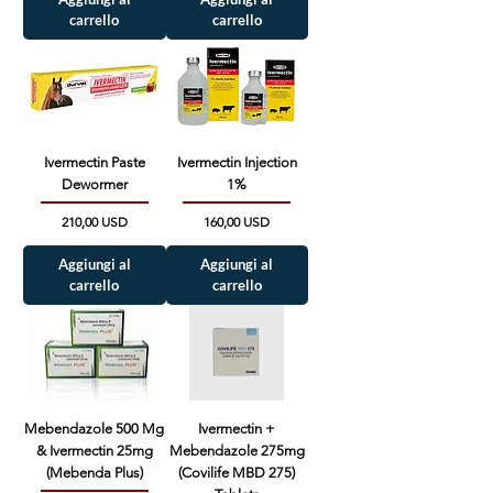
carrello
carrello
Ivermectin Paste
Ivermectin Injection
Dewormer
1%
Prezzo
Prezzo
210,00 USD
160,00 USD
Aggiungi al
Aggiungi al
carrello
carrello
Mebendazole 500 Mg
Ivermectin +
& Ivermectin 25mg
Mebendazole 275mg
(Mebenda Plus)
(Covilife MBD 275)