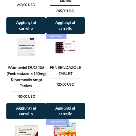
Tablets
Prezzo
240,00 USD
Prezzo
245,00 USD
Aggiungi al
Aggiungi al
carrello
carrello
Best Seller
Wormentel DUO 156
FENBENDAZOLE
(Fenbendazole 150mg
TABLET
& Ivermectin 6mg)
Prezzo
125,00 USD
Tablets
Prezzo
180,00 USD
Aggiungi al
Aggiungi al
carrello
carrello
Di tendenza