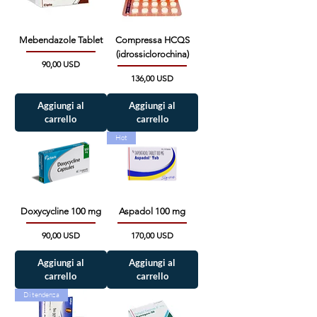
Mebendazole Tablet
Compressa HCQS
(idrossiclorochina)
Prezzo
90,00 USD
Prezzo
136,00 USD
Aggiungi al
Aggiungi al
carrello
carrello
Hot
Doxycycline 100 mg
Aspadol 100 mg
Prezzo
Prezzo
90,00 USD
170,00 USD
Aggiungi al
Aggiungi al
carrello
carrello
Di tendenza