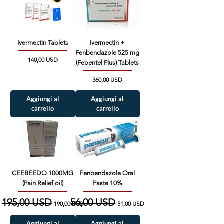
Ivermectin Tablets
Ivermectin +
Fenbendazole 525 mg
Prezzo
140,00 USD
(Febentel Plus) Tablets
Prezzo
360,00 USD
Aggiungi al
Aggiungi al
carrello
carrello
CEEBEEDO 1000MG
Fenbendazole Oral
(Pain Relief oil)
Paste 10%
Prezzo regolare
195,00 USD
Prezzo scontato
Prezzo regolare
56,00 USD
Prezzo scontato
190,00 USD
51,00 USD
Aggiungi al
Aggiungi al