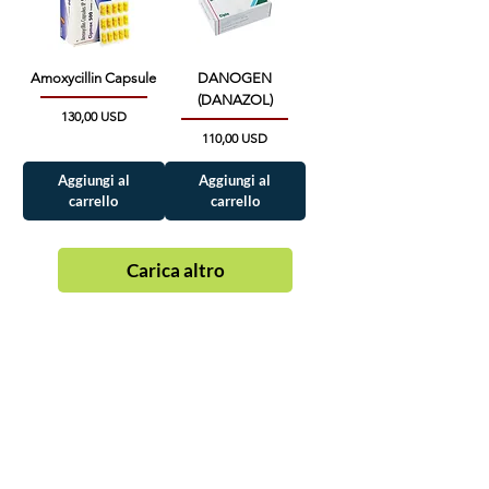
Amoxycillin Capsule
DANOGEN
(DANAZOL)
Prezzo
130,00 USD
Prezzo
110,00 USD
Aggiungi al
Aggiungi al
carrello
carrello
Carica altro