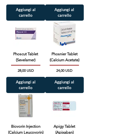
Aggiungi al
Aggiungi al
carrello
carrello
Phoscut Tablet
Phosnier Tablet
(Sevelamer)
(Calcium Acetate)
Prezzo
Prezzo
28,00 USD
24,00 USD
Aggiungi al
Aggiungi al
carrello
carrello
Biovorin Injection
Apigy Tablet
(Calcium Leucovorin)
(Apixaban)