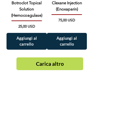
Botroclot Topical
Clexane Injection
Solution
(Enoxaparin)
(Hemocoagulase)
Prezzo
75,00 USD
Prezzo
25,00 USD
Aggiungi al
Aggiungi al
carrello
carrello
Carica altro