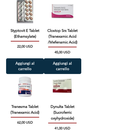
Styptovit E Tablet
Clostop Srx Tablet
(Ethamsylate)
(Tranexamic Acid
/Mefenamic Acid)
Prezzo
22,00 USD
Prezzo
45,00 USD
Aggiungi al
Aggiungi al
carrello
carrello
Tranesma Tablet
Dynulta Tablet
(Tranexamic Acid)
(Sucroferric
oxyhydroxide)
Prezzo
62,00 USD
Prezzo
41,00 USD