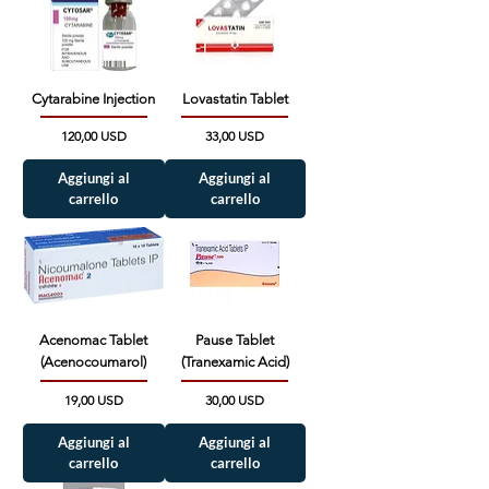
Cytarabine Injection
Lovastatin Tablet
Prezzo
Prezzo
120,00 USD
33,00 USD
Aggiungi al
Aggiungi al
carrello
carrello
Acenomac Tablet
Pause Tablet
(Acenocoumarol)
(Tranexamic Acid)
Prezzo
Prezzo
19,00 USD
30,00 USD
Aggiungi al
Aggiungi al
carrello
carrello