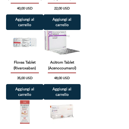
Prezzo
Prezzo
40,00 USD
22,00 USD
Aggiungi al
Aggiungi al
carrello
carrello
Flovas Tablet
Acitrom Tablet
(Rivaroxaban)
(Acenocoumarol)
Prezzo
Prezzo
35,00 USD
48,00 USD
Aggiungi al
Aggiungi al
carrello
carrello