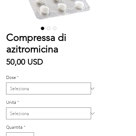
Compressa di
azitromicina
Prezzo
50,00 USD
Dose
*
Unità
*
Quantità
*