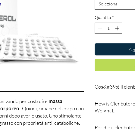
Seleziona
Quantità
*
Agg
Cos&#39;è il clen
Il clenbuterolo HCl è s
servando per costruire
massa
How is Clenbutero
esseri umani prima rit
 corporeo
. Quindi, rimane nel corpo con
Weight L
Stati Uniti. In alcuni pa
giorni dopo averlo usato. Uno stimolante
tuttavia, le prescrizio
Con lo scandalo delle 
 grasso con proprietà anti-cataboliche.
mercato per l'uso prev
Perché il clenbuter
clenbuterolo per semb
farmaco di qualità far