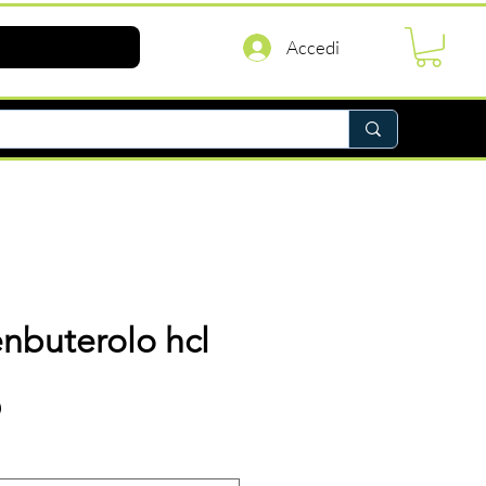
Accedi
enbuterolo hcl
Prezzo
D