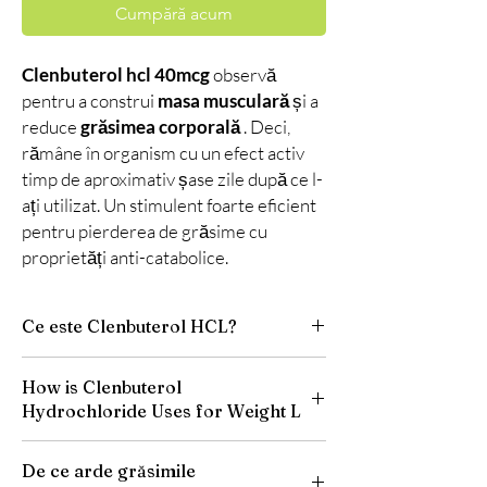
Cumpără acum
Clenbuterol hcl 40mcg
observă
pentru a construi
masa musculară
și a
reduce
grăsimea corporală
. Deci,
rămâne în organism cu un efect activ
timp de aproximativ șase zile după ce l-
ați utilizat. Un stimulent foarte eficient
pentru pierderea de grăsime cu
proprietăți anti-catabolice.
Ce este Clenbuterol HCL?
Clenbuterol HCl creează pentru a trata astmul
How is Clenbuterol
la om înainte de a fi considerat impropriu
Hydrochloride Uses for Weight L
pentru vânzare în SUA. În unele țări, este încă
legal. Cu toate acestea, în SUA, rețetele precum
Odată cu scandalul ca vedetele de la
Dilaterol sunt întotdeauna pe piață pentru
De ce arde grăsimile
Hollywood să ia Clenbuterolul să arate bine și
utilizarea intenționată.