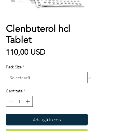
Clenbuterol hcl
Tablet
Preț
110,00 USD
Pack Size
*
Cantitate
*
Adaugă în coș