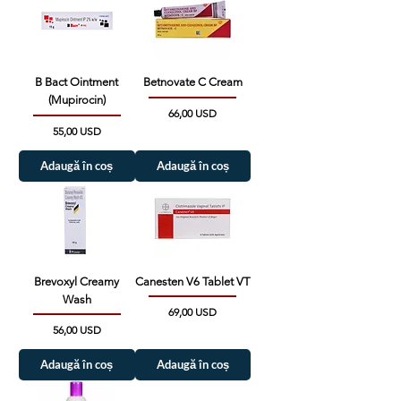
B Bact Ointment
Betnovate C Cream
(Mupirocin)
Preț
66,00 USD
Preț
55,00 USD
Adaugă în coș
Adaugă în coș
Brevoxyl Creamy
Canesten V6 Tablet VT
Wash
Preț
69,00 USD
Preț
56,00 USD
Adaugă în coș
Adaugă în coș