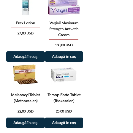
Prax Lotion
Vagisil Maximum
Strength Anti-Itch
Preț
27,00 USD
Cream
Preț
180,00 USD
Adaugă în coș
Adaugă în coș
Melanocyl Tablet
Trimop Forte Tablet
(Methoxsalen)
(Trioxasalen)
Preț
Preț
22,00 USD
25,00 USD
Adaugă în coș
Adaugă în coș