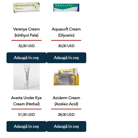
Varenya Cream
Aquasoft Cream
(Ichthyol Pale)
(Glycerin)
Preț
Preț
32,00 USD
30,00 USD
Adaugă în coș
Adaugă în coș
Avarta Under Eye
Aziderm Cream
Cream (Herbal)
(Azelaic Acid)
Preț
Preț
51,00 USD
28,00 USD
Adaugă în coș
Adaugă în coș