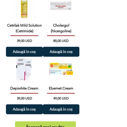
Cetrilak Mild Solution
Cholergol
(Cetrimide)
(Nicergoline)
Preț
Preț
39,00 USD
80,00 USD
Adaugă în coș
Adaugă în coș
Depiwhite Cream
Ebernet Cream
Preț
Preț
39,00 USD
49,00 USD
Adaugă în coș
Adaugă în coș