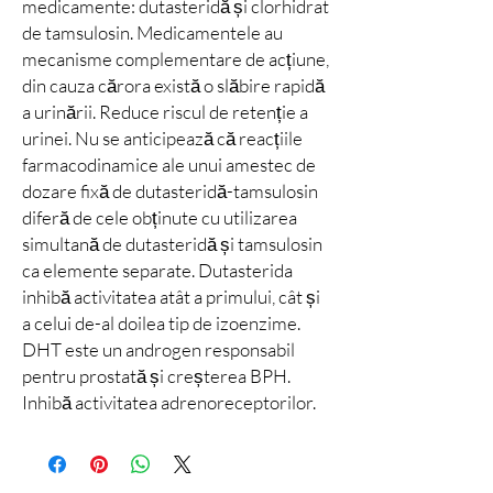
medicamente: dutasteridă și clorhidrat
de tamsulosin. Medicamentele au
mecanisme complementare de acțiune,
din cauza cărora există o slăbire rapidă
a urinării. Reduce riscul de retenție a
urinei. Nu se anticipează că reacțiile
farmacodinamice ale unui amestec de
dozare fixă de dutasteridă-tamsulosin
diferă de cele obținute cu utilizarea
simultană de dutasteridă și tamsulosin
ca elemente separate. Dutasterida
inhibă activitatea atât a primului, cât și
a celui de-al doilea tip de izoenzime.
DHT este un androgen responsabil
pentru prostată și creșterea BPH.
Inhibă activitatea adrenoreceptorilor.