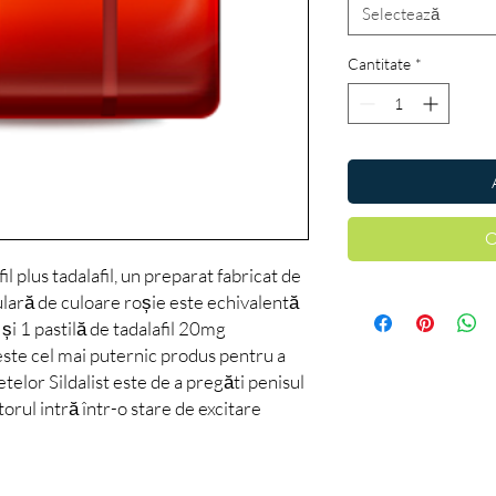
Selectează
Cantitate
*
C
il plus tadalafil, un preparat fabricat de
ulară de culoare roșie este echivalentă
și 1 pastilă de tadalafil 20mg
ste cel mai puternic produs pentru a
etelor Sildalist este de a pregăti penisul
torul intră într-o stare de excitare