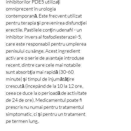
inhibitorilor PDE5 utilizați
omniprezent în urologia
contemporană. Este frecvent utilizat
pentru terapia și prevenirea disfuncției
erectile. Pastilele conțin udenafil - un
inhibitor invers al fosfodiesterazei-5,
care este responsabil pentru umplerea
penisului cu sânge. Acest ingredient
activ are o serie de avantaje introduse
recent, dintre care cele mai notabile
sunt absorbția mai rapidă (30-60
minute) și timpul de înjumătățire
crescută (începând de la 10 la 12 ore,
ceea ce duce la o perioadă de activitate
de 24 de ore). Medicamentul poate fi
prescris nu numai pentru tratamentul
simptomatic, ci și pentru un tratament
pe termen lung.