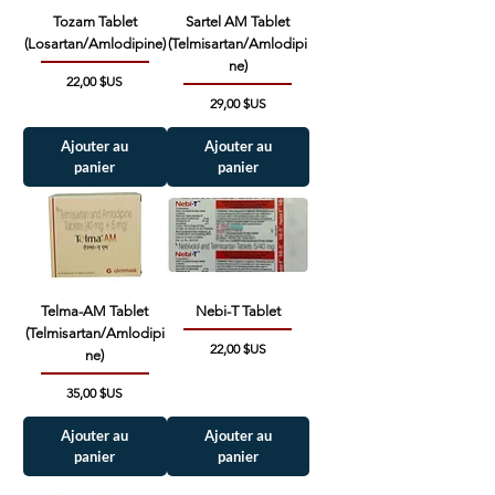
Tozam Tablet
Sartel AM Tablet
(Losartan/Amlodipine)
(Telmisartan/Amlodipi
ne)
Prix
22,00 $US
Prix
29,00 $US
Ajouter au
Ajouter au
panier
panier
Telma-AM Tablet
Nebi-T Tablet
(Telmisartan/Amlodipi
Prix
22,00 $US
ne)
Prix
35,00 $US
Ajouter au
Ajouter au
panier
panier