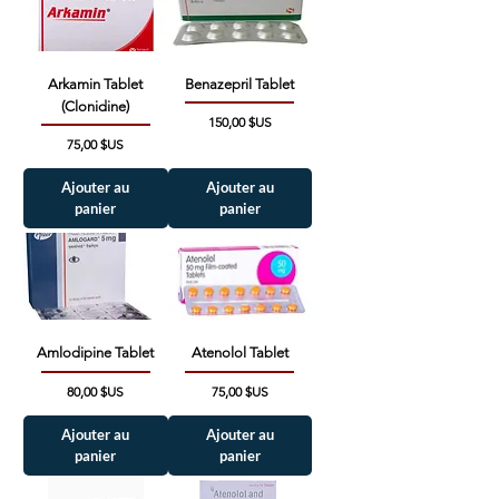
Arkamin Tablet
Benazepril Tablet
(Clonidine)
Prix
150,00 $US
Prix
75,00 $US
Ajouter au
Ajouter au
panier
panier
Amlodipine Tablet
Atenolol Tablet
Prix
Prix
80,00 $US
75,00 $US
Ajouter au
Ajouter au
panier
panier