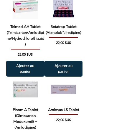
Telmed-AH Tablet
Betatrop Tablet
(Telmisartan/Amlodipi
(Atenolol/Nifedipine)
ne/Hydrochlorothiazid
Prix
22,00 $US
)
Prix
25,00 $US
Ajouter au
Ajouter au
panier
panier
Pinom A Tablet
Amlovas LS Tablet
(Olmesartan
Prix
22,00 $US
Medoxomil) +
(Amlodipine)