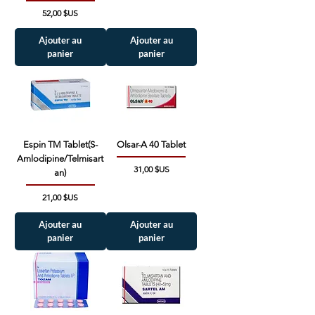
Prix
52,00 $US
Ajouter au
Ajouter au
panier
panier
Espin TM Tablet(S-
Olsar-A 40 Tablet
Amlodipine/Telmisart
Prix
31,00 $US
an)
Prix
21,00 $US
Ajouter au
Ajouter au
panier
panier