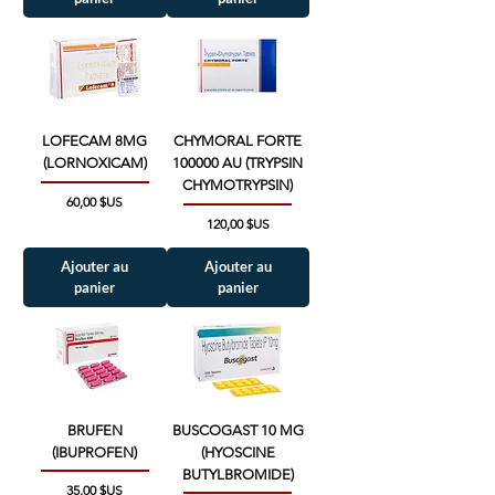
LOFECAM 8MG
CHYMORAL FORTE
(LORNOXICAM)
100000 AU (TRYPSIN
CHYMOTRYPSIN)
Prix
60,00 $US
Prix
120,00 $US
Ajouter au
Ajouter au
panier
panier
BRUFEN
BUSCOGAST 10 MG
(IBUPROFEN)
(HYOSCINE
BUTYLBROMIDE)
Prix
35,00 $US