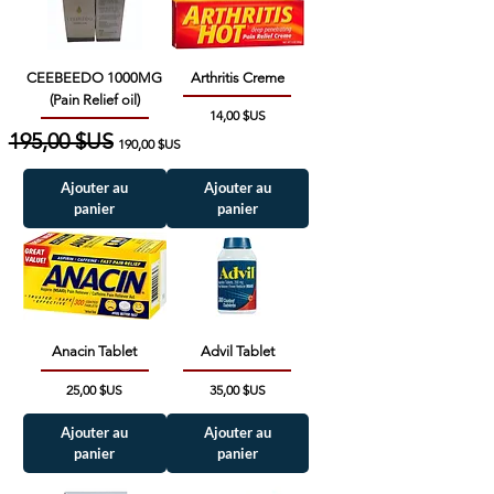
CEEBEEDO 1000MG
Arthritis Creme
(Pain Relief oil)
Prix
14,00 $US
Prix original
195,00 $US
Prix promotionnel
190,00 $US
Ajouter au
Ajouter au
panier
panier
Anacin Tablet
Advil Tablet
Prix
Prix
25,00 $US
35,00 $US
Ajouter au
Ajouter au
panier
panier