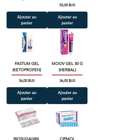
Prix
55,00 $US
Ajouter au
Ajouter au
panier
panier
FASTUM GEL
MOOV GEL 30 G
(KETOPROFEN)
(HERBAL)
Prix
Prix
36,00 $US
36,00 $US
Ajouter au
Ajouter au
panier
panier
BIOSUGANRIL
CIPMOL