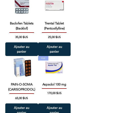
Baclofen Tablets
Trental Tablet
(Backlof)
(Pentoxifylline)
Prix
Prix
35,00 $US
25,00 $US
Ajouter au
Ajouter au
panier
panier
Hot
PAIN-O-SOMA
Aspadol 100 mg
(CARISOPRODOL)
Prix
170,00 $US
Prix
65,00 $US
Ajouter au
Ajouter au
panier
panier