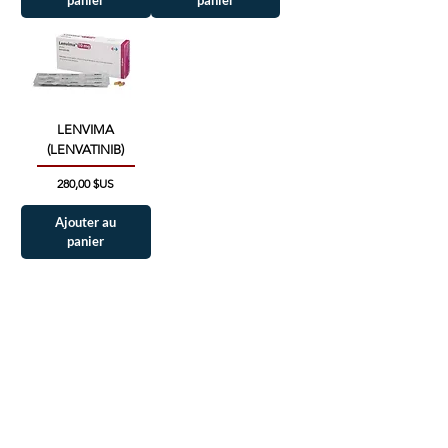
LENVIMA
(LENVATINIB)
Prix
280,00 $US
Ajouter au
panier