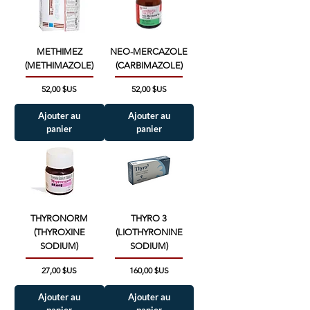
METHIMEZ
NEO-MERCAZOLE
(METHIMAZOLE)
(CARBIMAZOLE)
Prix
Prix
52,00 $US
52,00 $US
Ajouter au
Ajouter au
panier
panier
THYRONORM
THYRO 3
(THYROXINE
(LIOTHYRONINE
SODIUM)
SODIUM)
Prix
Prix
27,00 $US
160,00 $US
Ajouter au
Ajouter au
panier
panier