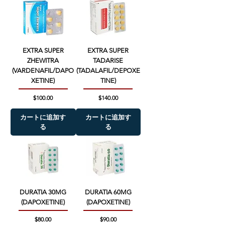
EXTRA SUPER
EXTRA SUPER
ZHEWITRA
TADARISE
(VARDENAFIL/DAPO
(TADALAFIL/DEPOXE
XETINE)
TINE)
価格
価格
$100.00
$140.00
カートに追加す
カートに追加す
る
る
DURATIA 30MG
DURATIA 60MG
(DAPOXETINE)
(DAPOXETINE)
価格
価格
$80.00
$90.00