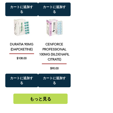
カートに追加す
カートに追加す
る
る
DURATIA 90MG
CENFORCE
(DAPOXETINE)
PROFESSIONAL
100MG (SILDENAFIL
価格
$108.00
CITRATE)
価格
$90.00
カートに追加す
カートに追加す
る
る
もっと見る