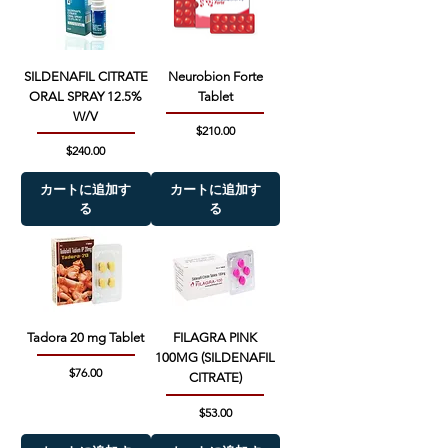
SILDENAFIL CITRATE
Neurobion Forte
ORAL SPRAY 12.5%
Tablet
W/V
価格
$210.00
価格
$240.00
カートに追加す
カートに追加す
る
る
Tadora 20 mg Tablet
FILAGRA PINK
100MG (SILDENAFIL
価格
$76.00
CITRATE)
価格
$53.00