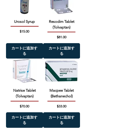
Urosol Syrup
Resodim Tablet
(Tolvaptan)
価格
$15.00
価格
$81.00
カートに追加す
カートに追加す
る
る
Natrise Tablet
Macpee Tablet
(Tolvaptan)
(Bethanechol)
価格
価格
$70.00
$33.00
カートに追加す
カートに追加す
る
る