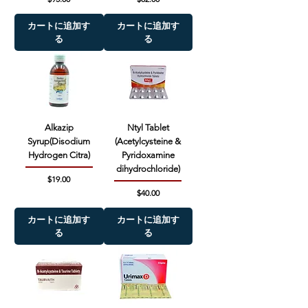
カートに追加す
カートに追加す
る
る
Alkazip
Ntyl Tablet
Syrup(Disodium
(Acetylcysteine &
Hydrogen Citra)
Pyridoxamine
dihydrochloride)
価格
$19.00
価格
$40.00
カートに追加す
カートに追加す
る
る