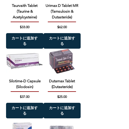
Taurvaith Tablet
Urimax D Tablet MR
(Taurine &
(Tamsulosin &
Acetylcysteine)
Dutasteride)
価格
価格
$33.00
$62.00
カートに追加す
カートに追加す
る
る
Silotime-D Capsule
Dutamax Tablet
(Silodosin)
(Dutasteride)
価格
価格
$37.00
$25.00
カートに追加す
カートに追加す
る
る