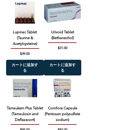
Lupinac Tablet
Urivoid Tablet
(Taurine &
(Bethanechol)
Acetylcysteine)
価格
$31.00
価格
$39.00
カートに追加す
カートに追加す
る
る
Tamsukem Plus Tablet
Comfora Capsule
(Tamsulosin and
(Pentosan polysulfate
Deflazacort)
sodium)
価格
価格
$95.00
$82.00