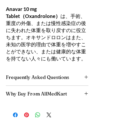
Anavar 10 mg
Tablet（Oxandrolone）
は、手術、
重度の外傷、または慢性感染症の後
に失われた体重を取り戻すのに役立
ちます。オキサンドロロンはまた、
未知の医学的理由で体重を増やすこ
とができない、または健康的な体重
を持てない人々にも働いています。
Frequently Asked Questions
Is Fitness available to order online?
Why Buy From AllMedKart
Yes. We supply authentic fitness products with
quality checks and discreet, reliable shipping.
100% authentic:
sourced through verified
We recommend professional guidance where
channels and quality-checked before
a prescription or clinical oversight applies.
dispatch.
How do I choose the right product in Fitness?
Discreet worldwide shipping:
plain,
Match the product to your specific need and
unbranded packaging with tracking.
health profile. A pharmacist or clinician can