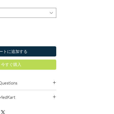
ートに追加する
今すぐ購入
Questions
le to order online?
lMedKart
ic smart pills products with quality
reliable shipping. We recommend
urced through verified channels
where a prescription or clinical
d before dispatch.