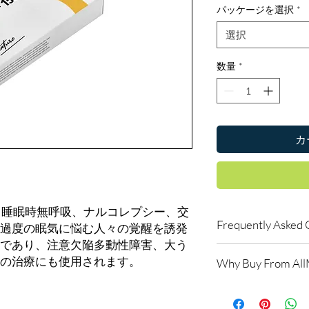
パッケージを選択
*
選択
数量
*
カ
、睡眠時無呼吸、ナルコレプシー、交
Frequently Asked 
過度の眠気に悩む人々の覚醒を誘発
であり、注意欠陥多動性障害、大う
Is Smart Pills availab
の治療にも使用されます。
Why Buy From Al
Yes. We supply authent
checks and discreet, 
100% authentic:
so
professional guidance 
and quality-checke
oversight applies.