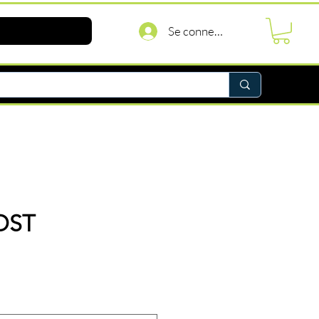
Se connecter
OST
rix