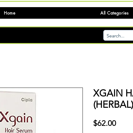
Home
All Categories
XGAIN H
(HERBAL
価
$62.00
格