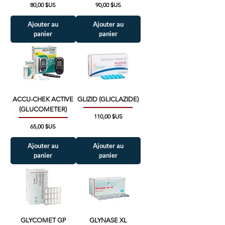
Prix
Prix
80,00 $US
90,00 $US
Ajouter au
Ajouter au
panier
panier
ACCU-CHEK ACTIVE
GLIZID (GLICLAZIDE)
(GLUCOMETER)
Prix
110,00 $US
Prix
65,00 $US
Ajouter au
Ajouter au
panier
panier
GLYCOMET GP
GLYNASE XL