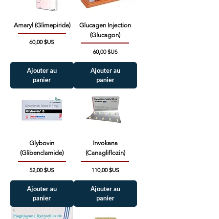
Amaryl (Glimepiride)
Glucagen Injection
(Glucagon)
Prix
60,00 $US
Prix
60,00 $US
Ajouter au
Ajouter au
panier
panier
Glybovin
Invokana
(Glibenclamide)
(Canagliflozin)
Prix
Prix
52,00 $US
110,00 $US
Ajouter au
Ajouter au
panier
panier