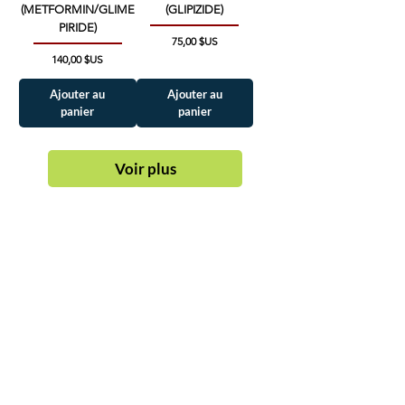
(METFORMIN/GLIME
(GLIPIZIDE)
PIRIDE)
Prix
75,00 $US
Prix
140,00 $US
Ajouter au
Ajouter au
panier
panier
Voir plus