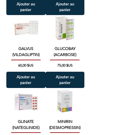
Ajouter au
Ajouter au
panier
panier
GALVUS
GLUCOBAY
(VILDAGLIPTIN)
(ACARBOSE)
Prix
Prix
60,00 $US
75,00 $US
Ajouter au
Ajouter au
panier
panier
GLINATE
MINIRIN
(NATEGLINIDE)
(DESMOPRESSIN)