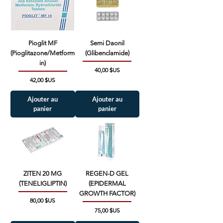
Pioglit MF
Semi Daonil
(Pioglitazone/Metform
(Glibenclamide)
in)
Prix
40,00 $US
Prix
42,00 $US
Ajouter au
Ajouter au
panier
panier
ZITEN 20 MG
REGEN-D GEL
(TENELIGLIPTIN)
(EPIDERMAL
GROWTH FACTOR)
Prix
80,00 $US
Prix
75,00 $US